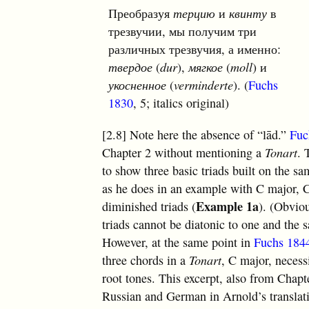
Преобразуя
терцию
и
квинту
в
трезвучии, мы получим три
различных трезвучия, а именно:
твердое
(
dur
),
мягкое
(
moll
) и
укосненное
(
verminderte
). (
Fuchs
1830
, 5; italics original)
[2.8] Note here the absence of “lād.”
Fuc
Chapter 2 without mentioning a
Tonart
. 
to show three basic triads built on the sa
as he does in an example with C major, 
Example 1a
diminished triads (
). (Obviou
triads cannot be diatonic to one and the s
However, at the same point in
Fuchs 184
three chords in a
Tonart
, C major, necessi
root tones. This excerpt, also from Chapt
Russian and German in Arnold’s translatio