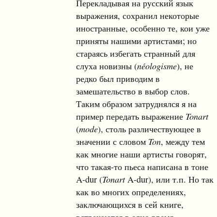
Перекладывая на русский язык
выражения, сохранил некоторые
иностранные, особенно те, кои уже
приняты нашими артистами; но
стараясь избегать странный для
слуха новизны (
néologisme
), не
редко был приводим в
замешательство в выбор слов.
Таким образом затруднялся я на
пример передать выражение
Tonart
(
mode
), столь различествующее в
значении с словом
Ton
, между тем
как многие наши артисты говорят,
что такая-то пьеса написана в тоне
A-dur (
Tonart
A-dur), или т.п. Но так
как во многих определениях,
заключающихся в сей книге,
встречаются в одно время